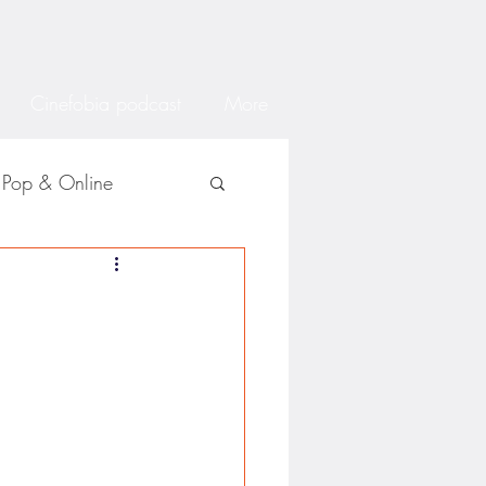
Cinefobia podcast
More
Pop & Online