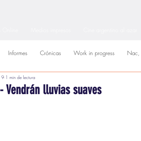
 Online
Medios impresos
Cine argentino al azar
Informes
Crónicas
Work in progress
Nac, 
cos
19
1 min de lectura
MDQfest
BARS
BAFICI
Series
- Vendrán lluvias suaves