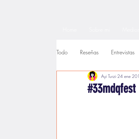
Home
Sobre mi
Medios
Todo
Reseñas
Entrevistas
Noticias
Textos académi
Ayi Turzi
24 ene 20
#33mdqfest 