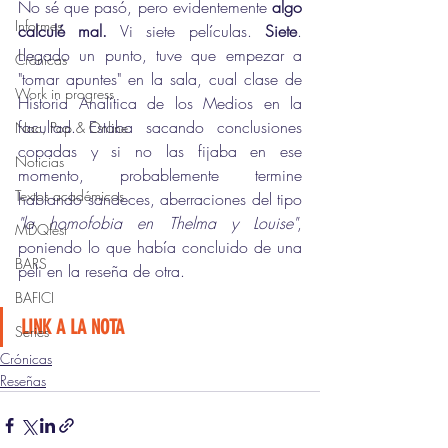
No sé que pasó, pero evidentemente 
algo 
Informes
calculé mal.
 Vi siete películas. 
Siete
. 
Llegado un punto, tuve que empezar a 
Crónicas
"tomar apuntes" en la sala, cual clase de 
Work in progress
Historia Analítica de los Medios en la 
facultad. Estaba sacando conclusiones 
Nac, Pop & Online
copadas y si no las fijaba en ese 
Noticias
momento, probablemente termine 
Textos académicos
hablando sandeces, aberraciones del tipo 
"la homofobia en Thelma y Louise"
, 
MDQfest
poniendo lo que había concluido de una 
BARS
peli en la reseña de otra. 
BAFICI
LINK A LA NOTA
Series
Crónicas
Reseñas