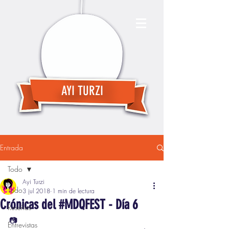
AYI TURZI
Entrada
Todo
Ayi Turzi
Todo
3 jul 2018
1 min de lectura
Crónicas del #MDQFEST - Día 6
Reseñas
📷
Entrevistas