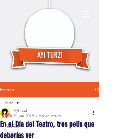
AYI TURZI
Entrada
Todo
Ayi Turzi
Todo
21 jun 2018
1 min de lectura
En el Día del Teatro, tres pelis que
Reseñas
deberías ver
Entrevistas