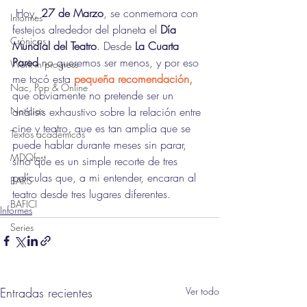
 Hoy, 
27 de Marzo
, se conmemora con 
Informes
festejos alrededor del planeta el 
Día 
Crónicas
Mundial del Teatro
. Desde 
La Cuarta 
Pared
 no queremos ser menos, y por eso 
Work in progress
me tocó esta 
pequeña recomendación, 
Nac, Pop & Online
que obviamente no pretende ser un 
Noticias
análisis exhaustivo sobre la relación entre 
cine y teatro, que es tan amplia que se 
Textos académicos
puede hablar durante meses sin parar, 
MDQfest
sino que es un simple recorte de tres 
películas que, a mi entender, encaran al 
BARS
teatro desde tres lugares diferentes. 
BAFICI
Informes
Series
Entradas recientes
Ver todo