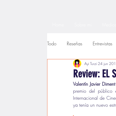
Home
Sobre mi
Medios
Todo
Reseñas
Entrevistas
Noticias
Textos académi
Ayi Turzi
24 jun 20
Review: EL 
Valentín Javier Diment
premio del público 
Internacional de Cine
ya tenía un nuevo est