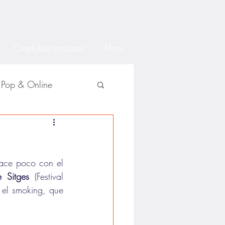
Cinefobia podcast
More
Pop & Online
ace poco con el 
e Sitges
 (Festival 
 el smoking, que 