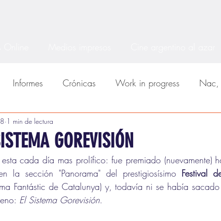
 Online
Medios impresos
Cine argentino al azar
Informes
Crónicas
Work in progress
Nac, 
cos
18
1 min de lectura
MDQfest
BARS
BAFICI
Series
SISTEMA GOREVISIÓN
 esta cada día mas prolífico: fue premiado (nuevamente) h
en la sección "Panorama" del prestigiosísimo 
Festival d
ma Fantástic de Catalunya) y, todavía ni se había sacado
reno: 
El Sistema Gorevisión
. 