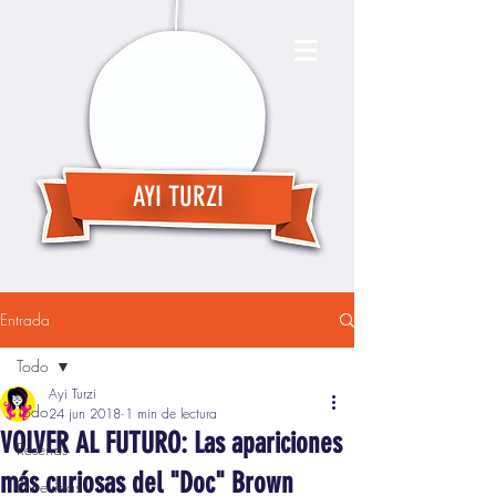
AYI TURZI
Entrada
Todo
Ayi Turzi
Todo
24 jun 2018
1 min de lectura
VOLVER AL FUTURO: Las apariciones
Reseñas
más curiosas del "Doc" Brown
Entrevistas