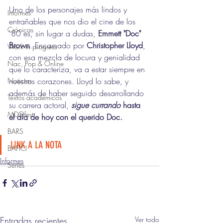
Uno de los personajes más lindos y 
Informes
entrañables que nos dio el cine de los 
Crónicas
'80 es, sin lugar a dudas, 
Emmett "Doc" 
Brown
. Encarnado por 
Christopher Lloyd
, 
Work in progress
con esa mezcla de locura y genialidad 
Nac, Pop & Online
que lo caracteriza, va a estar siempre en 
Noticias
nuestros corazones. Lloyd lo sabe, y 
además de haber seguido desarrollando 
Textos académicos
su carrera actoral, 
sigue currando
 hasta 
MDQfest
el día de hoy con el querido Doc.
BARS
LINK A LA NOTA
BAFICI
Informes
Series
Entradas recientes
Ver todo