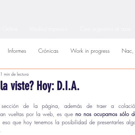
 Online
Medios impresos
Cine argentino al azar
Informes
Crónicas
Work in progress
Nac, 
cos
1 min de lectura
MDQfest
BARS
BAFICI
Series
la viste? Hoy: D.I.A.
sección de la página, además de traer a colación
dan vueltas por la web, es que 
no nos ocupamos sólo de
r eso que hoy tenemos la posibilidad de presentarles alg
.