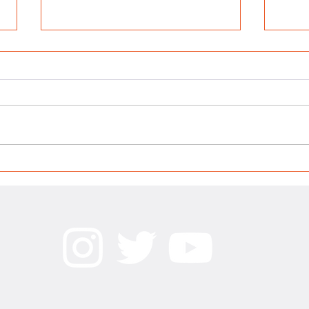
Nac, Pop & Online: La rockola del diablo
Estren
📷 En esta sección que procura
📷 Cr
ayudarte a ver que el mundo no
Máqu
termina en las grandes plataformas
Produ
de streaming, Ayi Turzi te cuenta
Monte
un...
Princ