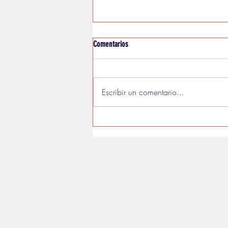
Comentarios
Escribir un comentario...
Animal Moribus: una fábula cordobesa