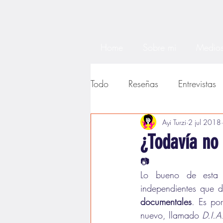
Home
Sobre mi
Medios
Todo
Reseñas
Entrevistas
Noticias
Textos académi
Ayi Turzi
2 jul 2018
¿Todavía no 
📷
Lo bueno de esta 
independientes que 
documentales
. Es po
nuevo, llamado 
D.I.A