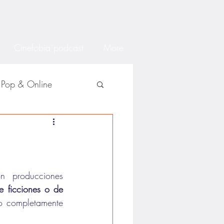
Cinefobia podcast
More
Pop & Online
 producciones 
 ficciones o de 
o completamente 