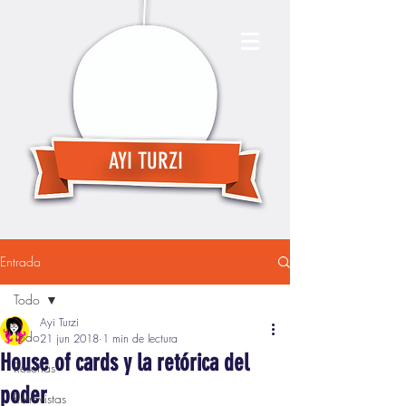
AYI TURZI
Entrada
Todo
Ayi Turzi
Todo
21 jun 2018
1 min de lectura
House of cards y la retórica del
Reseñas
poder
Entrevistas