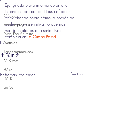
Escribí este breve informe durante la 
Informes
tercera temporada de House of cards, 
Crónicas
reflexionando sobre cómo la noción de 
poder es, en definitiva, lo que nos 
Work in progress
mantiene atados a la serie. Nota 
Nac, Pop & Online
completa en 
La Cuarta Pared
.
Noticias
Informes
Textos académicos
MDQfest
BARS
Entradas recientes
Ver todo
BAFICI
Series