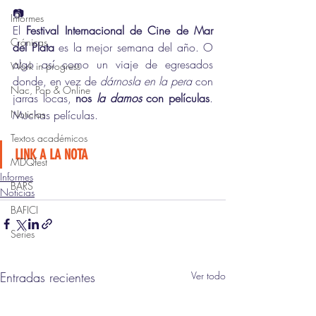
📷
Informes
El 
Festival Internacional de Cine de Mar 
Crónicas
del Plata
 es la mejor semana del año. O 
algo así como un viaje de egresados 
Work in progress
donde, en vez de 
dárnosla en la pera
 con 
Nac, Pop & Online
jarras locas, 
nos 
la damos 
con películas
. 
Noticias
Muchas películas. 
Textos académicos
LINK A LA NOTA
MDQfest
Informes
BARS
Noticias
BAFICI
Series
Entradas recientes
Ver todo