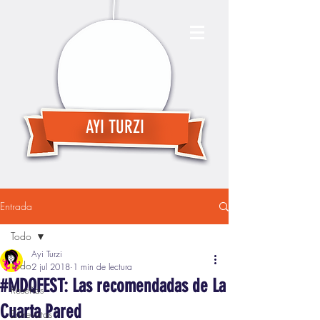
AYI TURZI
Entrada
Todo
Ayi Turzi
Todo
2 jul 2018
1 min de lectura
#MDQFEST: Las recomendadas de La
Reseñas
Cuarta Pared
Entrevistas