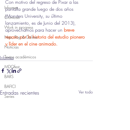
Con motivo del regreso de Pixar a las 
Informes
pantalla grande luego de dos años 
(Monsters University, su último 
Crónicas
lanzamiento, es de Junio del 2013), 
Work in progress
aprovechamos para hacer un 
breve 
repaso por la historia del estudio pionero 
Nac, Pop & Online
y líder en el cine animado.
Noticias
Textos académicos
Informes
MDQfest
BARS
BAFICI
Entradas recientes
Ver todo
Series