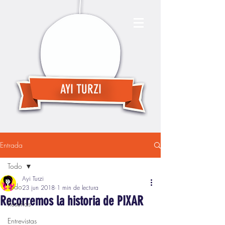
AYI TURZI
Entrada
Todo
Ayi Turzi
Todo
23 jun 2018
1 min de lectura
Recorremos la historia de PIXAR
Reseñas
Entrevistas