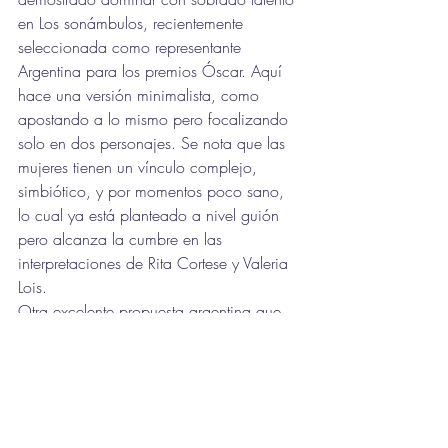
en Los sonámbulos, recientemente 
seleccionada como representante 
Argentina para los premios Óscar. Aquí 
hace una versión minimalista, como 
apostando a lo mismo pero focalizando 
solo en dos personajes. Se nota que las 
mujeres tienen un vínculo complejo, 
simbiótico, y por momentos poco sano, 
lo cual ya está planteado a nivel guión 
pero alcanza la cumbre en las 
interpretaciones de Rita Cortese y Valeria 
Lois.
Otra excelente propuesta argentina que 
demuestra que nuestro cine goza de muy 
buena salud y que se pueden contar 
historias muy ancladas en nuestra 
idiosincrasia sin caer en un costumbrismo 
simplista.