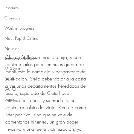
Informes
Crónicas
Work in progress
Nac, Pop & Online
Noticias
Clota y Stella son madre e hija, y con 
Textos académicos
contemplarlas pocos minutos queda de 
MDQfest
manifiesto lo complejo y desgastante de 
su relación. Stella debe viajar a la costa 
BARS
a ver unos departamentos heredados de 
BAFICI
padre, separado de Clota hace 
Series
muchísimos años, y su madre toma 
control absoluto del viaje. Pero no como 
líder positiva, sino que se vale de 
comentarios hirientes, un gran poder 
invasivo y una fuerte victimización, ya 