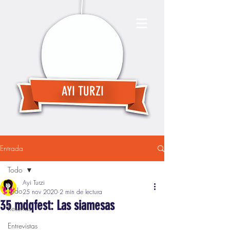
AYI TURZI
Entrada
Todo
Ayi Turzi
Todo
25 nov 2020
2 min de lectura
35 mdqfest: Las siamesas
Reseñas
Entrevistas