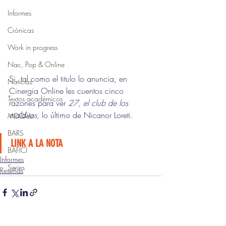
Informes
Crónicas
Work in progress
Nac, Pop & Online
Si, tal como el titulo lo anuncia, en 
Noticias
Cinergia Online les cuentos cinco 
Textos académicos
razones para ver 
27, el club de los 
malditos
, lo último de Nicanor Loreti.
MDQfest
BARS
LINK A LA NOTA
BAFICI
Informes
Series
Reseñas