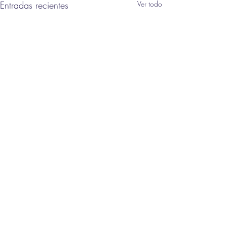
Entradas recientes
Ver todo
Comentarios
La noche del hombre g