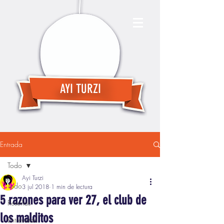
AYI TURZI
Entrada
Todo
Ayi Turzi
Todo
3 jul 2018
1 min de lectura
5 razones para ver 27, el club de
Reseñas
los malditos
Entrevistas