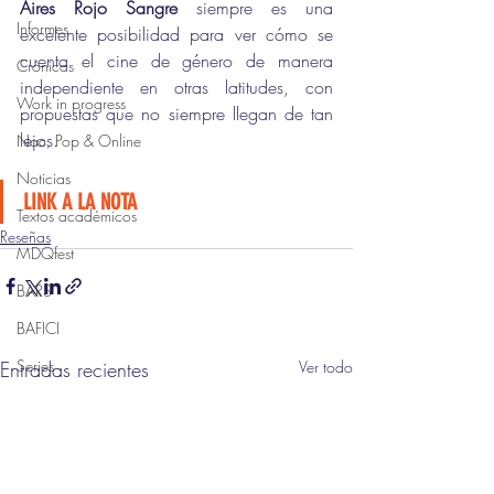
Aires Rojo Sangre
 siempre es una 
Informes
excelente posibilidad para ver cómo se 
cuenta el cine de género de manera 
Crónicas
independiente en otras latitudes, con 
Work in progress
propuestas que no siempre llegan de tan 
lejos.
Nac, Pop & Online
Noticias
LINK A LA NOTA
Textos académicos
Reseñas
MDQfest
BARS
BAFICI
Series
Entradas recientes
Ver todo