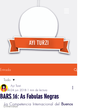
AYI TURZI
Entrada
Todo
Ayi Turzi
Todo
24 jun 2018
1 min de lectura
BARS 16: As Fabulas Negras
Reseñas
La Competencia Internacional del 
Buenos 
Entrevistas