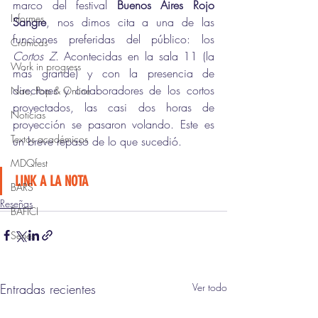
marco del festival 
Buenos Aires Rojo 
Informes
Sangre
, nos dimos cita a una de las 
funciones preferidas del público: los 
Crónicas
Cortos Z
. Acontecidas en la sala 11 (la 
Work in progress
más grande) y con la presencia de 
directores y colaboradores de los cortos 
Nac, Pop & Online
proyectados, las casi dos horas de 
Noticias
proyección se pasaron volando. Este es 
Textos académicos
un breve repaso de lo que sucedió. 
MDQfest
LINK A LA NOTA
BARS
Reseñas
BAFICI
Series
Entradas recientes
Ver todo