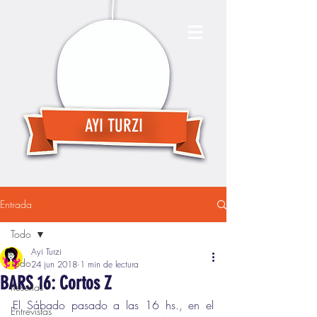
AYI TURZI
Entrada
Todo
Ayi Turzi
Todo
24 jun 2018
1 min de lectura
BARS 16: Cortos Z
Reseñas
El Sábado pasado a las 16 hs., en el 
Entrevistas