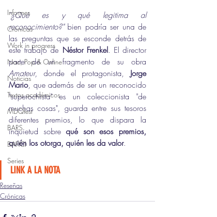
Informes
"¿Qué es y qué legitima al 
reconocimiento?"
 bien podría ser una de 
Crónicas
las preguntas que se esconde detrás de 
Work in progress
este trabajo de 
Néstor Frenkel
. El director 
parte de un fragmento de su obra 
Nac, Pop & Online
Amateur
, donde el protagonista, 
Jorge 
Noticias
Mario
, que además de ser un reconocido 
Textos académicos
"superochista" es un coleccionista "de 
muchas cosas", guarda entre sus tesoros 
MDQfest
diferentes premios, lo que dispara la 
BARS
inquietud sobre 
qué son esos premios, 
quién los otorga, quién les da valor
. 
BAFICI
Series
LINK A LA NOTA
Reseñas
Crónicas