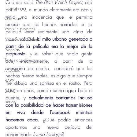
Cuando salió 
The Blair Witch Project
, allá 
Informes
por el '99, el mundo claramente era otro y 
tenía una inocencia que le permitía 
Crónicas
creerse que los hechos narrados en la 
Work in progress
película eran realmente una cinta de 
video hallada. 
El mito urbano generado a 
Nac, Pop & Online
partir de la película era lo mejor de la 
Noticias
propuesta
, y el saber que había gente 
Textos académicos
que, efectivamente, a partir de la 
campaña de prensa, consideró que los 
MDQfest
hechos fueron reales, es algo que siempre 
BARS
me dibuja una sonrisa en el rostro. Pero 
pasaron años, corrió mucha agua bajo el 
BAFICI
puente, y 
actualmente contamos incluso 
Series
con la posibilidad de hacer transmisiones 
en vivo desde Facebook mientras 
hacemos caca
. ¿Qué podría entonces 
aportarnos una nueva película del 
denominado 
found footage
? 