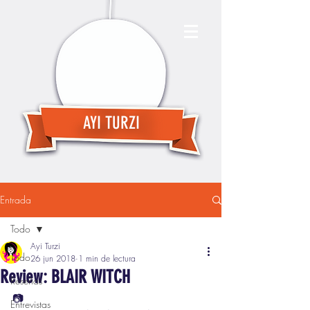
AYI TURZI
Entrada
Todo
Ayi Turzi
Todo
26 jun 2018
1 min de lectura
Review: BLAIR WITCH
Reseñas
📷
Entrevistas