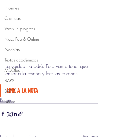
Informes
Crónicas
Work in progress
Nac, Pop & Online
Noticias
Textos académicos
La verdad, la odié. Pero van a tener que 
MDQfest
entrar a la reseña y leer las razones.
BARS
LINK A LA NOTA
BAFICI
Reseñas
Series
Ver todo