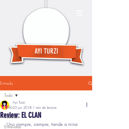
AYI TURZI
Entrada
Todo
Ayi Turzi
Todo
23 jun 2018
1 min de lectura
Review: EL CLAN
Reseñas
 Uno siempre, siempre, tiende a mirar 
Entrevistas