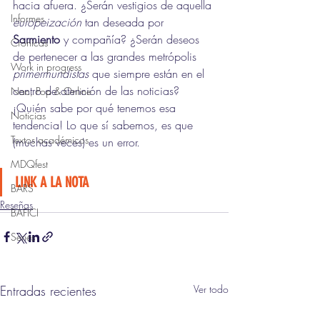
hacia afuera. ¿Serán vestigios de aquella 
Informes
europeización
 tan deseada por 
Sarmiento
 y compañía? ¿Serán deseos 
Crónicas
de pertenecer a las grandes metrópolis 
Work in progress
primermundistas
 que siempre están en el 
centro de atención de las noticias? 
Nac, Pop & Online
¡Quién sabe por qué tenemos esa 
Noticias
tendencia! Lo que sí sabemos, es que 
Textos académicos
(muchas veces) es un error. 
MDQfest
LINK A LA NOTA
BARS
Reseñas
BAFICI
Series
Entradas recientes
Ver todo