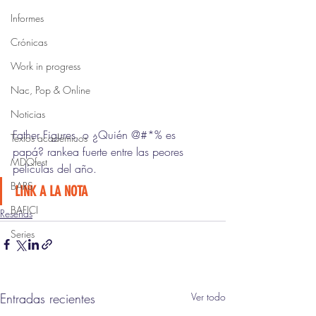
Informes
Crónicas
Work in progress
Nac, Pop & Online
Noticias
Father Figures, o ¿Quién @#*% es 
Textos académicos
papá? rankea fuerte entre las peores 
MDQfest
películas del año. 
BARS
LINK A LA NOTA
BAFICI
Reseñas
Series
Entradas recientes
Ver todo