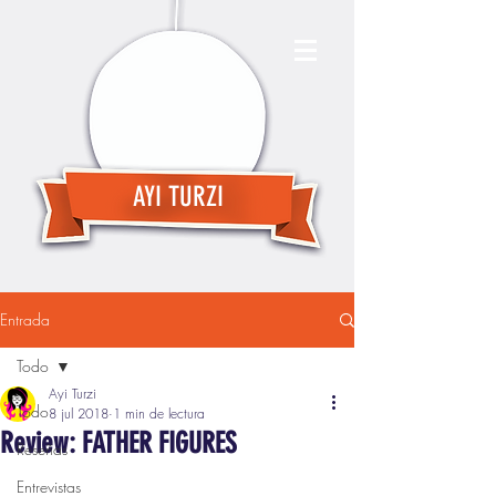
AYI TURZI
Entrada
Todo
Ayi Turzi
Todo
8 jul 2018
1 min de lectura
Review: FATHER FIGURES
Reseñas
Entrevistas