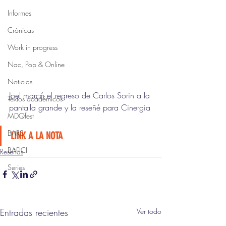
Informes
Crónicas
Work in progress
Nac, Pop & Online
Noticias
Joel marcó el regreso de Carlos Sorin a la 
Textos académicos
pantalla grande y la reseñé para Cinergia
MDQfest
BARS
LINK A LA NOTA
BAFICI
Reseñas
Series
Entradas recientes
Ver todo