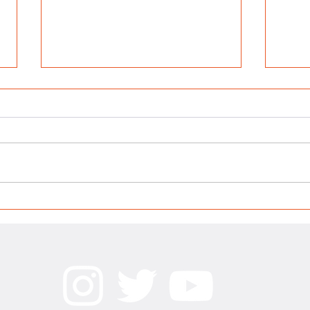
La noc
Cuando acecha la maldad: Rugna &
equipo rompiéndola en el exterior