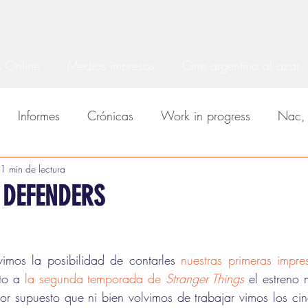
 Online
Medios impresos
Cine argentino al azar
Informes
Crónicas
Work in progress
Nac, 
cos
1 min de lectura
MDQfest
BARS
BAFICI
Series
E DEFENDERS
vimos la posibilidad de contarles 
nuestras primeras impre
to a 
la segunda temporada de 
Stranger Things
or supuesto que ni bien volvimos de trabajar vimos los cin