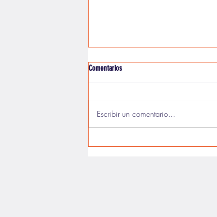
Comentarios
Escribir un comentario...
Terror rural definitivo: Cuando acecha la
maldad