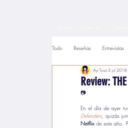
Home
Sobre mi
Medios
Todo
Reseñas
Entrevistas
Noticias
Textos académi
Ayi Turzi
3 jul 2018
Review: TH
📷
En el día de ayer tu
Defenders
, quizás jun
Netflix
 de este año. P