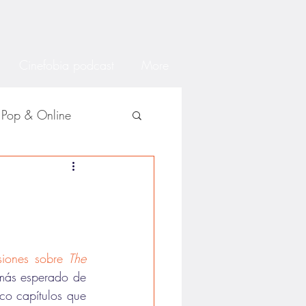
Cinefobia podcast
More
Pop & Online
siones sobre 
The 
 el estreno más esperado de 
co capítulos que 