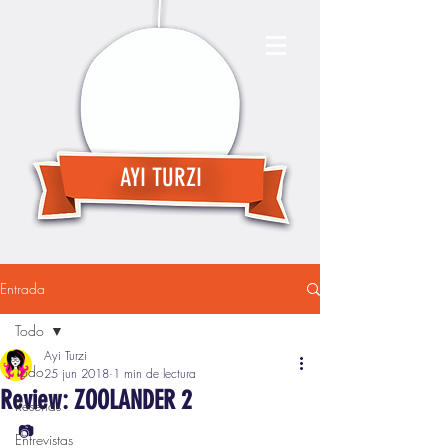
AYI TURZI
Entrada
Todo
Ayi Turzi
Todo
25 jun 2018
1 min de lectura
Review: ZOOLANDER 2
Reseñas
📷
Entrevistas