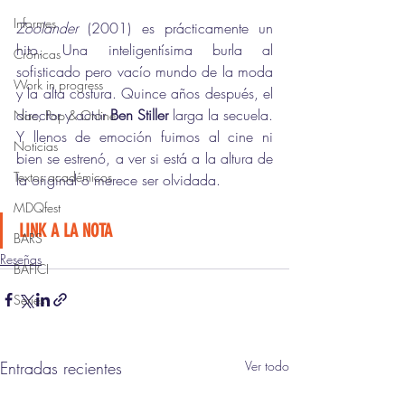
Informes
Zoolander
 (2001) es prácticamente un 
hito. Una inteligentísima burla al 
Crónicas
sofisticado pero vacío mundo de la moda 
Work in progress
y la alta costura. Quince años después, el 
director y actor 
Ben Stiller
 larga la secuela. 
Nac, Pop & Online
Y llenos de emoción fuimos al cine ni 
Noticias
bien se estrenó, a ver si está a la altura de 
Textos académicos
la original o merece ser olvidada. 
MDQfest
LINK A LA NOTA
BARS
Reseñas
BAFICI
Series
Entradas recientes
Ver todo