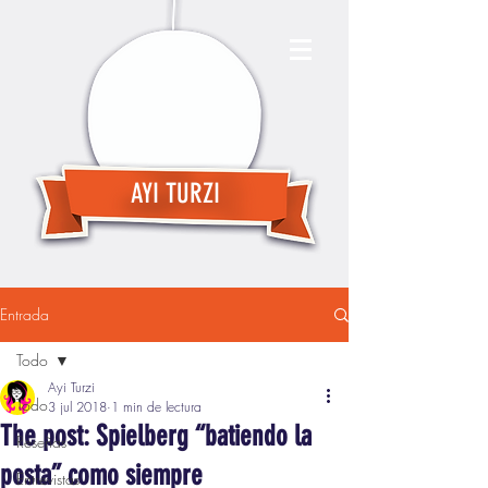
AYI TURZI
Entrada
Todo
Ayi Turzi
Todo
3 jul 2018
1 min de lectura
The post: Spielberg “batiendo la
Reseñas
posta” como siempre
Entrevistas