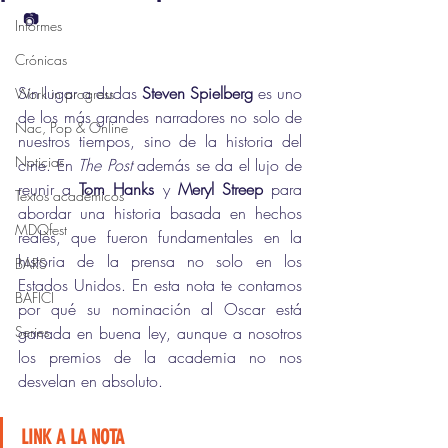
 📷
Informes
Crónicas
Sin lugar a dudas 
Steven Spielberg
 es uno 
Work in progress
de los más grandes narradores no solo de 
Nac, Pop & Online
nuestros tiempos, sino de la historia del 
Noticias
cine. En 
The Post
 además se da el lujo de 
reunir a 
Tom Hanks
 y 
Meryl Streep
 para 
Textos académicos
abordar una historia basada en hechos 
MDQfest
reales, que fueron fundamentales en la 
historia de la prensa no solo en los 
BARS
Estados Unidos. En esta nota te contamos 
BAFICI
por qué su nominación al Oscar está 
Series
ganada en buena ley, aunque a nosotros 
los premios de la academia no nos 
desvelan en absoluto.
LINK A LA NOTA